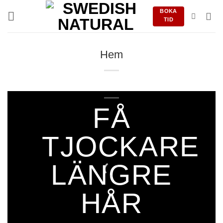
Skip
BOKA
to
TID
content
Hem
FÅ
TJOCKARE
LÄNGRE
HÅR