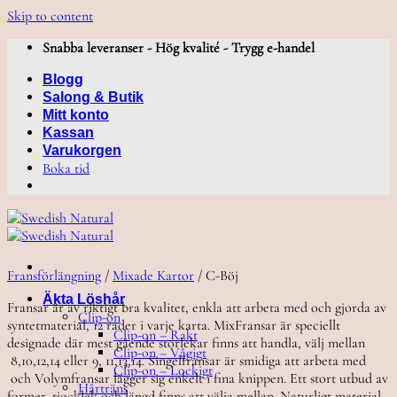
Skip to content
Snabba leveranser - Hög kvalité - Trygg e-handel
Blogg
Salong & Butik
Mitt konto
Kassan
Varukorgen
Boka tid
Fransförlängning
/
Mixade Kartor
/
C-Böj
Äkta Löshår
Fransar är av riktigt bra kvalitet, enkla att arbeta med och gjorda av
Clip-on
syntetmaterial, 12 rader i varje karta. MixFransar är speciellt
Clip-on – Rakt
designade där mest gående storlekar finns att handla, välj mellan
Clip-on – Vågigt
8,10,12,14 eller 9, 11,13,14. Singelfransar är smidiga att arbeta med
Clip-on – Lockigt
och Volymfransar lägger sig enkelt i fina knippen. Ett stort utbud av
Hårträns
former, tjocklek och längd finns att välja mellan. Naturligt material,