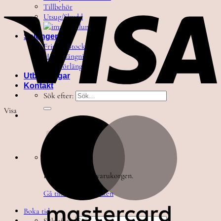
Tillbehör
Utsug/Skydd
Salongen
Frisör i Stockholm
Hårförlängning
Fransförlängning
Utbildningar
Kontakt
Sök efter:
Visa
Inga produkter i varukorgen.
Gå tillbaka till butiken
Boka tid