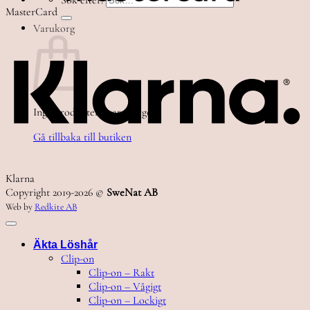
Sök efter:
MasterCard
Varukorg
Inga produkter i varukorgen.
Gå tillbaka till butiken
Klarna
Copyright 2019-2026 ©
SweNat AB
Web by
Redkite AB
Äkta Löshår
Clip-on
Clip-on – Rakt
Clip-on – Vågigt
Clip-on – Lockigt