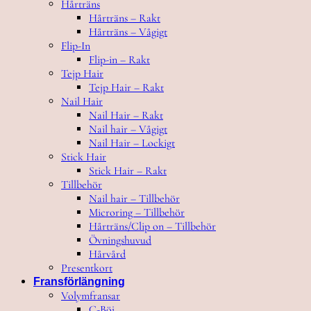
Hårträns
Hårträns – Rakt
Hårträns – Vågigt
Flip-In
Flip-in – Rakt
Tejp Hair
Tejp Hair – Rakt
Nail Hair
Nail Hair – Rakt
Nail hair – Vågigt
Nail Hair – Lockigt
Stick Hair
Stick Hair – Rakt
Tillbehör
Nail hair – Tillbehör
Microring – Tillbehör
Hårträns/Clip on – Tillbehör
Övningshuvud
Hårvård
Presentkort
Fransförlängning
Volymfransar
C-Böj