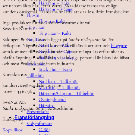
Hårträns – Rakt
ser ut som äkta hår, extra svarta. Skräddarsy fransarna enligt
Hårträns – Vågigt
kundens önskemål. Fransarna är lätta att dra loss ifrån fransbrickan.
Flip-In
Flip-in – Rakt
Inga produkter hittades som motsvarar ditt val.
Tejp Hair
Swedish Natural
Tejp Hair – Rakt
Nail Hair
Salongen är stor, ljus och ligger på
Sankt Eriksgatan
80, S:t
Nail Hair – Rakt
Eriksplan. Några av våra kunder är välkända artister och
bloggare
Nail hair – Vågigt
som kommer till oss regelbundet. Vi har många års erfarenhet av
Nail Hair – Lockigt
hårförlängningar och löshår, vår duktiga personal är bland de bästa
Stick Hair
och mest kvalificerade inom industrin.
Stick Hair – Rakt
Kontakta oss
Tillbehör
Nail hair – Tillbehör
kundservice@swedishnatural.se
Microring – Tillbehör
0766 – 33 67 96
Hårträns/Clip on – Tillbehör
Övningshuvud
SweNat AB,
Hårvård
Sankt Eriksgatan
80 113 62 Stockholm
Presentkort
Fransförlängning
Kundtjänst
Volymfransar
C-Böj
Köpvillkor