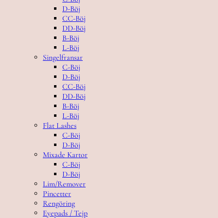
D-Böj
CC-Böj
DD-Böj
B-Böj
L-Böj
Singelfransar
C-Böj
D-Böj
CC-Böj
DD-Böj
B-Böj
L-Böj
Flat Lashes
C-Böj
D-Böj
Mixade Kartor
C-Böj
D-Böj
Lim/Remover
Pincetter
Rengöring
Eyepads / Tejp