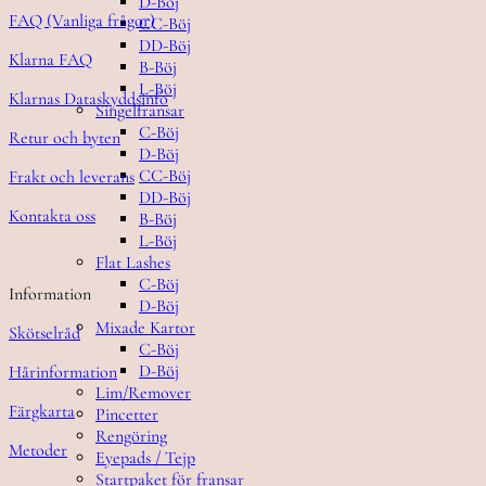
D-Böj
FAQ (Vanliga frågor)
CC-Böj
DD-Böj
Klarna FAQ
B-Böj
L-Böj
Klarnas Dataskyddsinfo
Singelfransar
C-Böj
Retur och byten
D-Böj
CC-Böj
Frakt och leverans
DD-Böj
Kontakta oss
B-Böj
L-Böj
Flat Lashes
C-Böj
Information
D-Böj
Mixade Kartor
Skötselråd
C-Böj
D-Böj
Hårinformation
Lim/Remover
Färgkarta
Pincetter
Rengöring
Metoder
Eyepads / Tejp
Startpaket för fransar